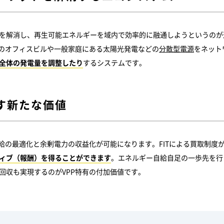
を解消し、再生可能エネルギーを域内で効率的に融通しようというのが
内のオフィスビルや一般家庭にある太陽光発電などの
分散型電源
をネット
全体の発電量を調整したり
するシステムです。
らす新たな価値
需給の最適化と余剰電力の収益化が可能になります。FITによる買取制度が
ィブ（報酬）を得ることができます
。エネルギー自給自足の一歩先を行
回収も実現するのがVPP特有の付加価値です。