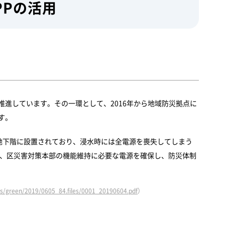
PPの活用
施策を推進しています。その一環として、2016年から地域防災拠点に
す。
地下階に設置されており、浸水時には全電源を喪失してしまう
とで、区災害対策本部の機能維持に必要な電源を確保し、防災体制
ess/green/2019/0605_84.files/0001_20190604.pdf
）