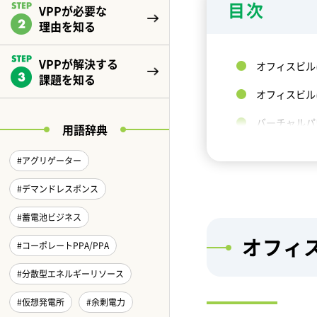
目次
VPPが必要な
理由を知る
VPPが解決する
オフィスビル
課題を知る
オフィスビル
バーチャルパ
用語辞典
実際の導入事
#アグリゲーター
未来を見据え
#デマンドレスポンス
併せて読みた
#蓄電池ビジネス
オフィ
#コーポレートPPA/PPA
#分散型エネルギーリソース
#仮想発電所
#余剰電力