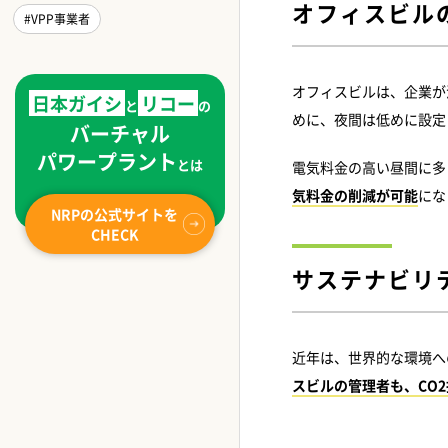
オフィスビル
#VPP事業者
オフィスビルは、企業が
日本ガイシ
リコー
と
の
めに、夜間は低めに設定
バーチャル
パワープラント
とは
電気料金の高い昼間に多
気料金の削減が可能
にな
NRPの公式サイトを
CHECK
サステナビリ
近年は、世界的な環境へ
スビルの管理者も、CO