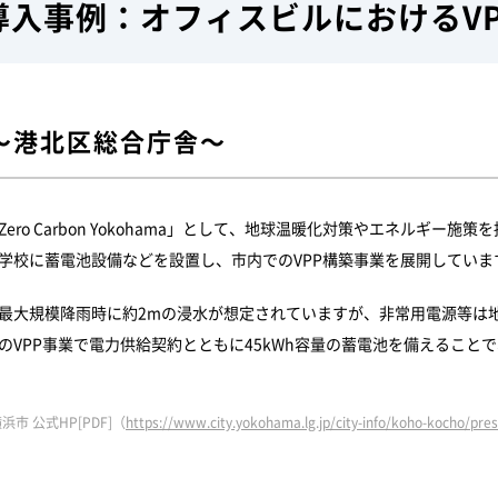
導入事例：オフィスビルにおけるV
～港北区総合庁舎～
ero Carbon Yokohama」として、地球温暖化対策やエネルギー
学校に蓄電池設備などを設置し、市内でのVPP構築事業を展開していま
最大規模降雨時に約2mの浸水が想定されていますが、非常用電源等は
のVPP事業で電力供給契約とともに45kWh容量の蓄電池を備えるこ
浜市 公式HP[PDF]（
https://www.city.yokohama.lg.jp/city-info/koho-kocho/pr