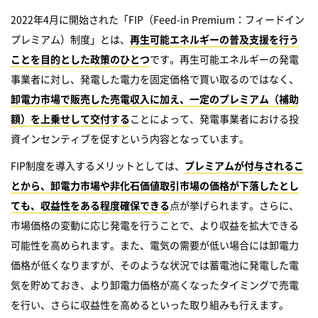
2022年4月に開始された「FIP（Feed-in Premium：フィードイン
プレミアム）制度」とは、
再生可能エネルギーの普及支援を行う
ことを目的とした政策のひとつ
です。再生可能エネルギーの発電
事業者に対し、発電した電力を固定価格で買い取るのではなく、
卸電力市場で販売した売電収入に加え、一定のプレミアム（補助
額）を上乗せして交付する
ことによって、発電事業者における投
資インセンティブを促すという内容となっています。
FIP制度を導入するメリットとしては、
プレミアムが付与されるこ
とから、卸電力市場や非化石価値取引市場の価格が下落したとし
ても、収益性をある程度確保できる
点が挙げられます。さらに、
市場価格の変動に応じ発電を行うことで、より収益を拡大できる
可能性を高められます。また、電気の需要が低い場合には卸電力
価格が低くなりますが、そのような状況では蓄電池に発電した電
気を貯めておき、より卸電力価格が高くなったタイミングで売電
を行い、さらに収益性を高めるといった取り組みも行えます。